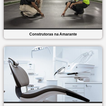
Construtoras na Amarante