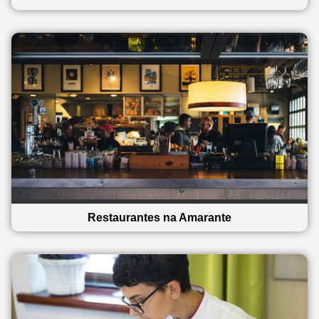
Restaurantes na Amarante