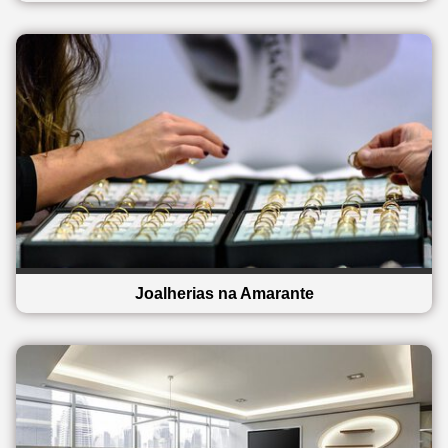
Joalherias na Amarante