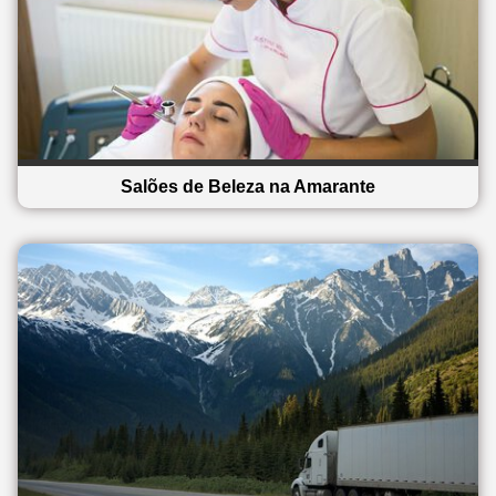
Salões de Beleza na Amarante