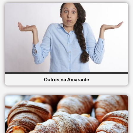
Outros na Amarante