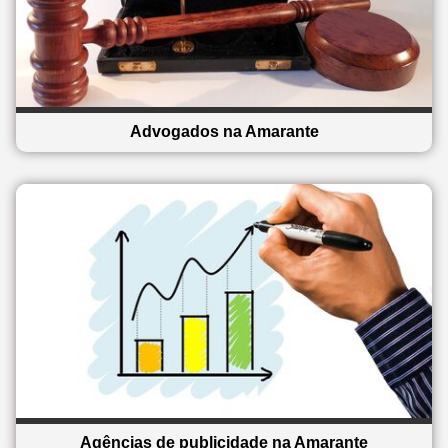
Advogados na Amarante
Agências de publicidade na Amarante