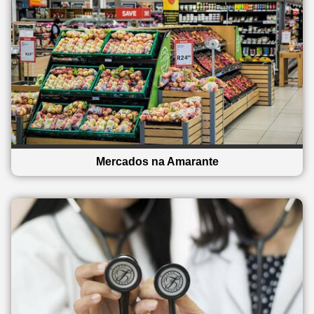
Mercados na Amarante