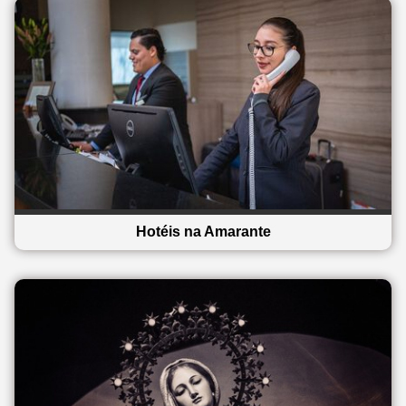
Hotéis na Amarante