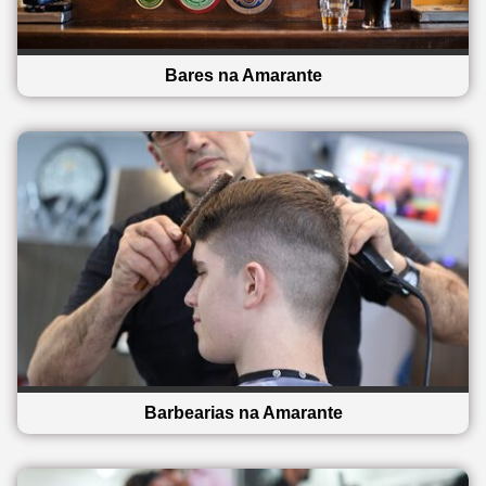
Bares na Amarante
Barbearias na Amarante