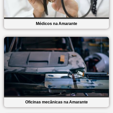
Médicos na Amarante
Oficinas mecânicas na Amarante