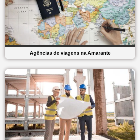
Agências de viagens na Amarante