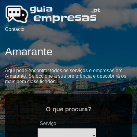
Contacto
Amarante
Aqui pode encontrar todos os serviços e empresas em
Amarante. Seleccione a sua preferência e descobrirá os
mais bem classificados.
O que procura?
Serviço