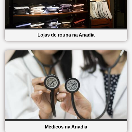
Lojas de roupa na Anadia
Médicos na Anadia