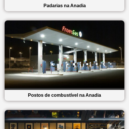
Padarias na Anadia
Postos de combustível na Anadia