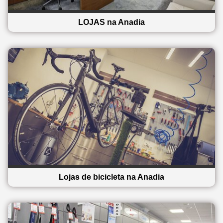
LOJAS na Anadia
Lojas de bicicleta na Anadia