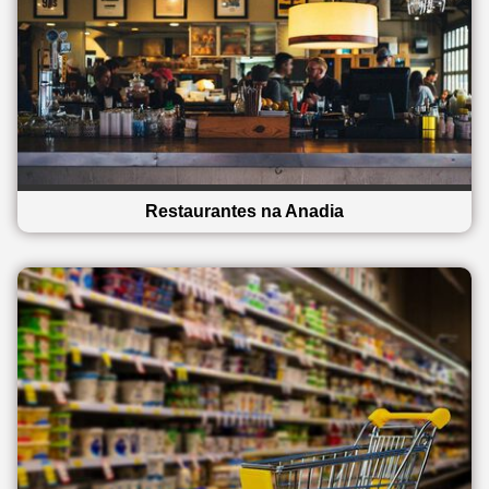
Restaurantes na Anadia