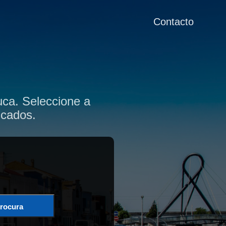
Contacto
ca. Seleccione a
icados.
rocura