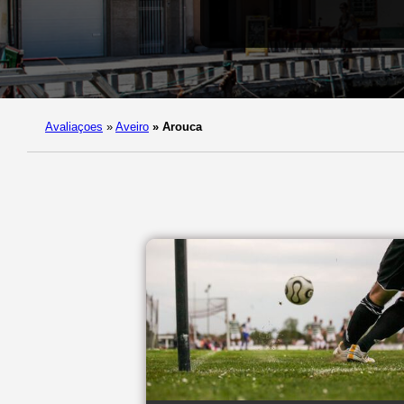
Avaliaçoes
»
Aveiro
»
Arouca