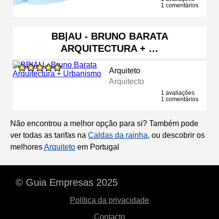
1 comentários
BB|AU - BRUNO BARATA
ARQUITECTURA + …
Arquiteto
Arquitecto
1 avaliações
1 comentários
Não encontrou a melhor opção para si? Também pode
ver todas as tarifas na
Caldas da rainha
, ou descobrir os
melhores
Arquiteto
em Portugal
© Guia Empresas 2025
Política da privacidade
Contacto