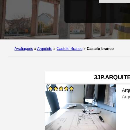
Avaliaçoes
»
Arquiteto
»
Castelo Branco
»
Castelo branco
3JP.ARQUIT
Arq
Arq