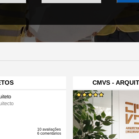
ETOS
CMVS - ARQUI
uiteto
uitecto
10 avaliações
6 comentários