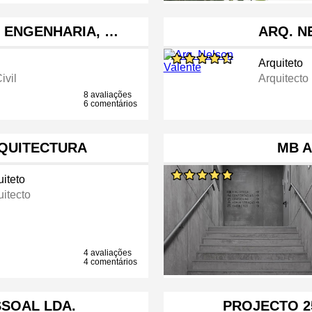
E ENGENHARIA, …
ARQ. N
Arquiteto
ivil
Arquitecto
8 avaliações
6 comentários
RQUITECTURA
MB 
uiteto
uitecto
4 avaliações
4 comentários
SSOAL LDA.
PROJECTO 2