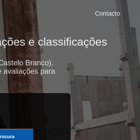
Contacto
ções e classificações
Castelo Branco).
e avaliações para
rocura