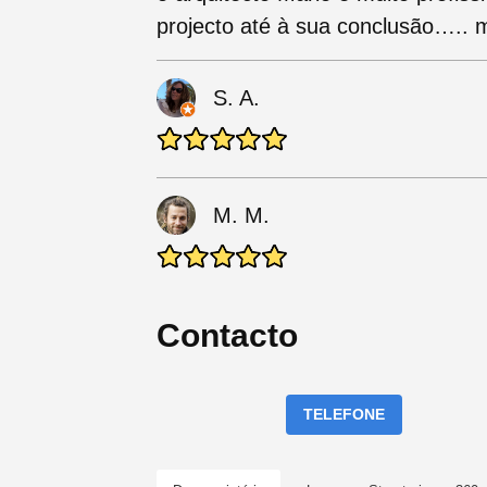
projecto até à sua conclusão….. 
S. A.
M. M.
Contacto
TELEFONE