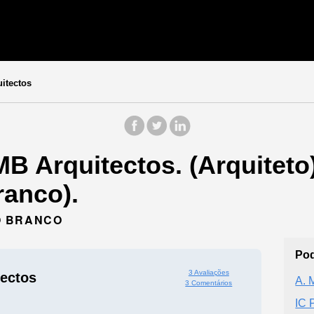
itectos
B Arquitectos. (Arquiteto
ranco).
LO BRANCO
Pod
3 Avaliações
ectos
A. 
3 Comentários
IC 