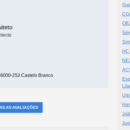
Gue
COA
OB
iteto
Sér
itecto
Sim
HC
NE
ACS
, 6000-252 Castelo Branco
Esp
Ld
Urb
Har
DAS AS AVALIAÇÕES
Joã
Jus