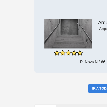
Arqu
Arqu
R. Nova N.º 66
IR A TO