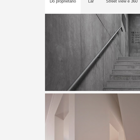
Do proprietário
Lar
Street view e 360