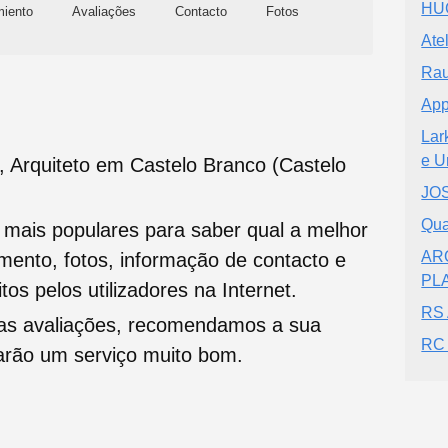
HUG
miento
Avaliações
Contacto
Fotos
Ate
Rau
App
Lar
e U
, Arquiteto em Castelo Branco (Castelo
JOS
Qua
s mais populares para saber qual a melhor
AR
namento, fotos, informação de contacto e
PL
tos pelos utilizadores na Internet.
RS 
oas avaliações, recomendamos a sua
RC 
tarão um serviço muito bom.