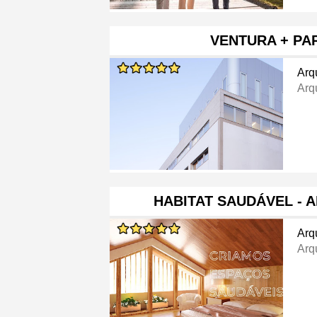
VENTURA + PA
Arq
Arq
HABITAT SAUDÁVEL - 
Arq
Arq