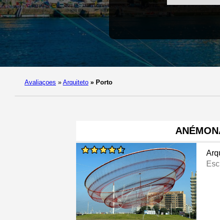
Avaliaçoes
»
Arquiteto
»
Porto
ANÉMON
Arq
Esc