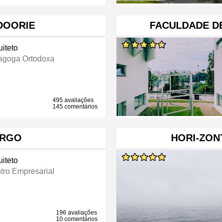
DOORIE
FACULDADE D
uiteto
agoga Ortodoxa
495 avaliações
145 comentários
URGO
HORI-ZON
uiteto
tro Empresarial
196 avaliações
10 comentários