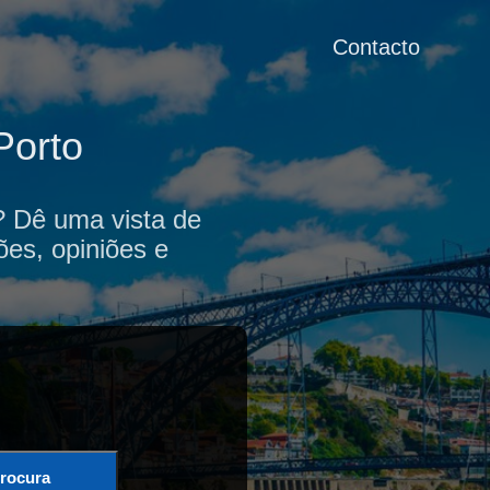
Contacto
Porto
o? Dê uma vista de
ões, opiniões e
rocura