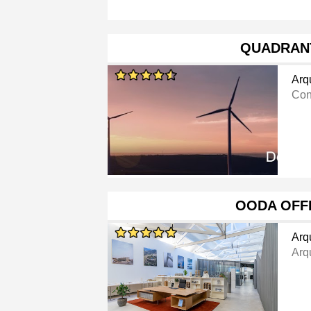
QUADRAN
Arq
Con
OODA OFF
Arq
Arq