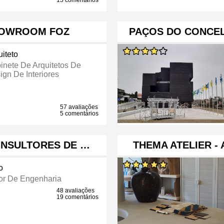
15 comentários
SHOWROOM FOZ
PAÇOS DO CONCEL
uiteto
inete De Arquitetos De
ign De Interiores
57 avaliações
5 comentários
CONSULTORES DE …
THEMA ATELIER -
o
or De Engenharia
48 avaliações
19 comentários