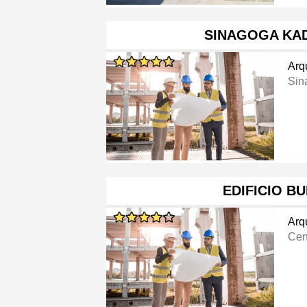
SINAGOGA KA
Arq
Sin
EDIFICIO B
Arq
Cen