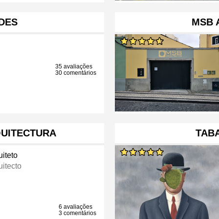
DES
MSB 
35 avaliações
30 comentários
QUITECTURA
TABA
uiteto
uitecto
6 avaliações
3 comentários