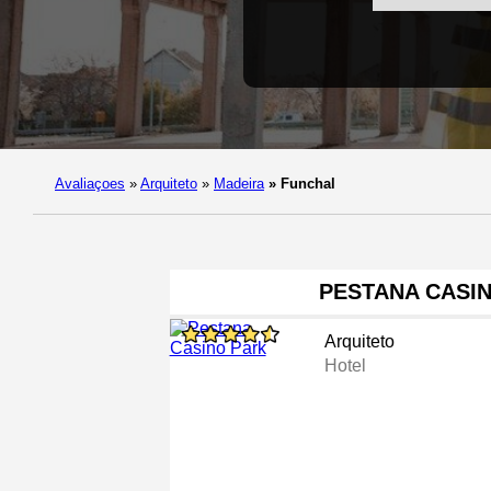
Avaliaçoes
»
Arquiteto
»
Madeira
»
Funchal
PESTANA CASI
Arquiteto
Hotel