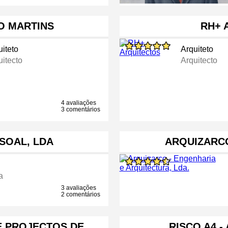
O MARTINS
RH+ 
uiteto
Arquiteto
uitecto
Arquitecto
4 avaliações
3 comentários
SSOAL, LDA
ARQUIZARCO
a
3 avaliações
2 comentários
E PROJECTOS DE …
RISCO A4 -