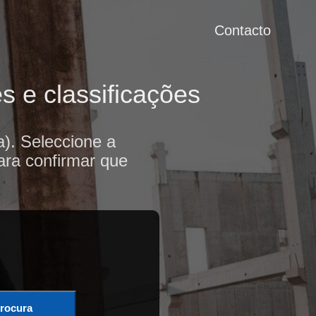
Contacto
s e classificações
). Seleccione a
ara confirmar que
rocura