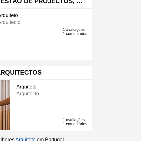
GESTÃO DE PROJECTOS, …
Arquiteto
Arquitecto
1 avaliações
1 comentários
ARQUITECTOS
Arquiteto
Arquitecto
1 avaliações
1 comentários
elhores
Arquiteto
em Portugal