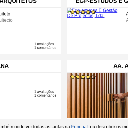
 ARQUITETOS
EGP-ESTUDOS E 
uiteto
uitecto
1 avaliações
1 comentários
ANA
AA. 
1 avaliações
1 comentários
ambém pode ver todas as tarifas na
Funchal
, ou descobrir os m