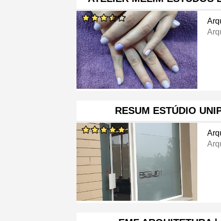
Arq
Arq
RESUM ESTÚDIO UNI
Arq
Arq