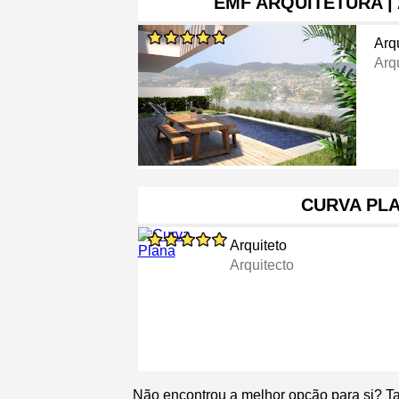
EMF ARQUITETURA |
Arq
Arq
CURVA PL
Arquiteto
Arquitecto
Não encontrou a melhor opção para si? T