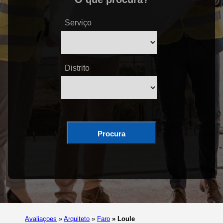
Serviço
Distrito
Procura
Avaliaçoes
»
Arquiteto
»
Faro
»
Loule