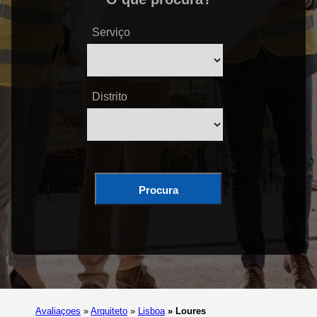
Serviço
Distrito
Procura
Avaliaçoes
»
Arquiteto
»
Lisboa
»
Loures