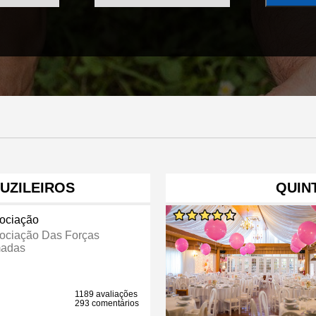
UZILEIROS
QUIN
ociação
ociação Das Forças
adas
1189 avaliações
293 comentários