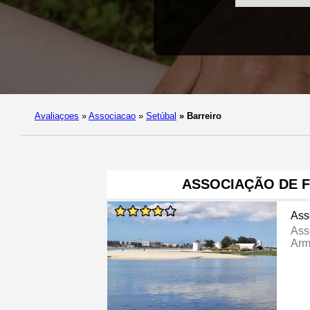
Avaliaçoes
»
Associacao
»
Setúbal
»
Barreiro
ASSOCIAÇÃO DE F
Ass
Ass
Arm