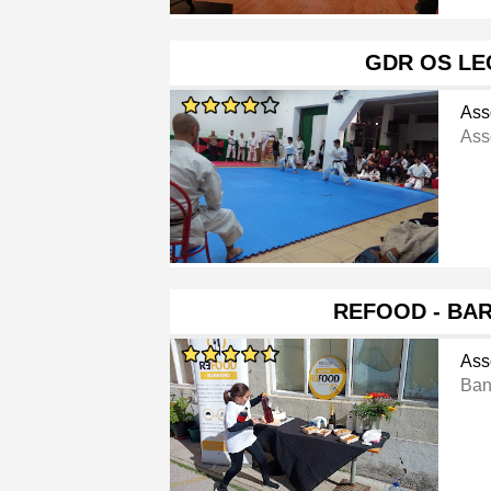
GDR OS LE
Ass
Ass
REFOOD - BA
Ass
Ban