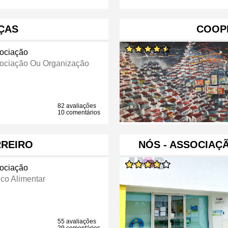
ÇAS
COOP
ociação
ociação Ou Organização
82 avaliações
10 comentários
RREIRO
NÓS - ASSOCIAÇÃ
ociação
co Alimentar
55 avaliações