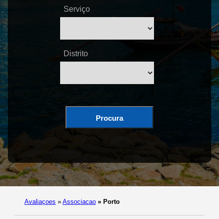
Serviço
Distrito
Procura
Avaliaçoes
»
Associacao
»
Porto