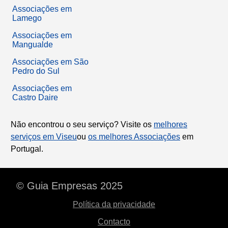
Associações em
Lamego
Associações em
Mangualde
Associações em São
Pedro do Sul
Associações em
Castro Daire
Não encontrou o seu serviço? Visite os
melhores
serviços em Viseu
ou
os melhores Associações
em
Portugal.
© Guia Empresas 2025
Política da privacidade
Contacto