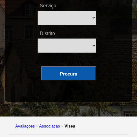
Serviço
Distrito
Procura
Avaliaçoes
»
Associacao
»
Viseu