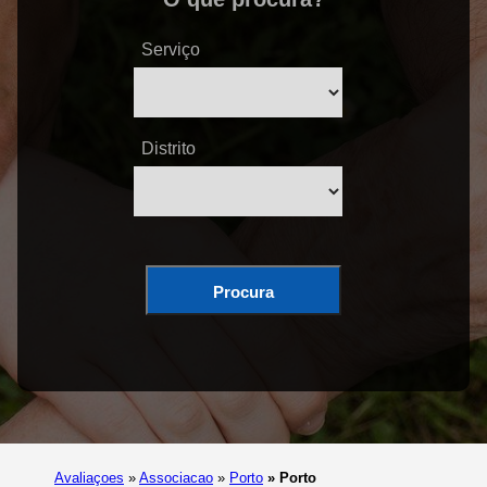
Serviço
Distrito
Procura
Avaliaçoes
»
Associacao
»
Porto
»
Porto