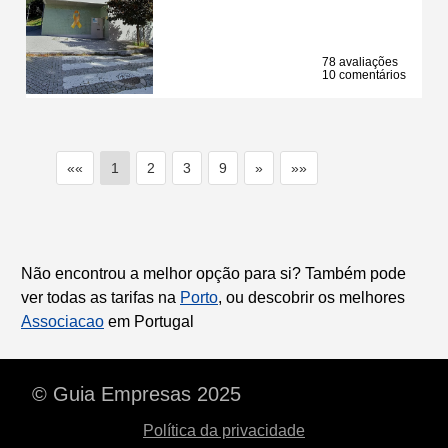
78 avaliações
10 comentários
««
1
2
3
9
»
»»
Não encontrou a melhor opção para si? Também pode
ver todas as tarifas na
Porto
, ou descobrir os melhores
Associacao
em Portugal
© Guia Empresas 2025
Política da privacidade