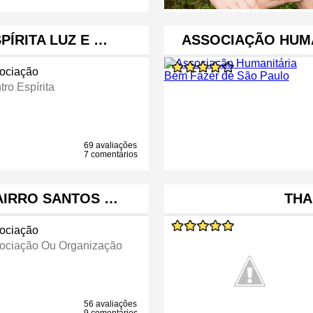
PÍRITA LUZ E …
ASSOCIAÇÃO HUMA
ociação
ro Espírita
69 avaliações
7 comentários
AIRRO SANTOS …
THA
ociação
ociação Ou Organização
56 avaliações