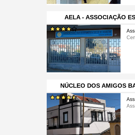
AELA - ASSOCIAÇÃO ES
Ass
Cent
NÚCLEO DOS AMIGOS B
Ass
Ass