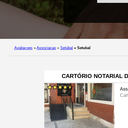
Avaliaçoes
»
Associacao
»
Setúbal
»
Setubal
CARTÓRIO NOTARIAL D
Ass
Cart