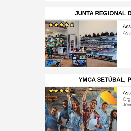
JUNTA REGIONAL 
Ass
Ass
YMCA SETÚBAL, 
Ass
Org
Jov