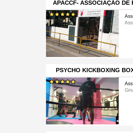
APACCF- ASSOCIAÇÃO DE
Ass
Ass
PSYCHO KICKBOXING BOX
Ass
Gin