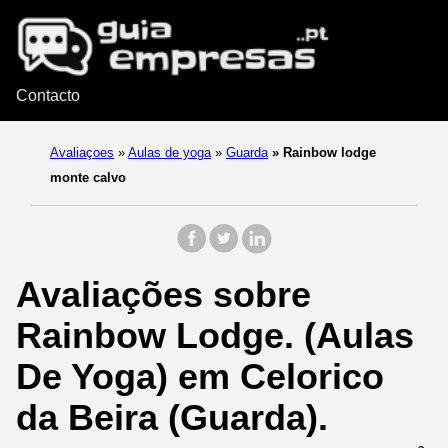
Contacto
Avaliaçoes
»
Aulas de yoga
»
Guarda
»
Rainbow lodge
monte calvo
Avaliações sobre
Rainbow Lodge. (Aulas
De Yoga) em Celorico
da Beira (Guarda).