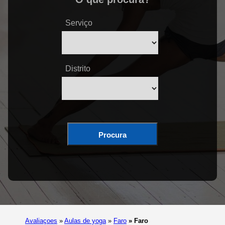
Serviço
Distrito
Procura
Avaliaçoes
»
Aulas de yoga
»
Faro
»
Faro