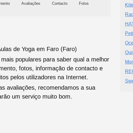
miento
Avaliações
Contacto
Fotos
Kit
Raq
HA
Pet
Oce
Aulas de Yoga em Faro (Faro)
Qui
s mais populares para saber qual a melhor
Mon
namento, fotos, informação de contacto e
REC
tos pelos utilizadores na Internet.
Swe
oas avaliações, recomendamos a sua
tarão um serviço muito bom.