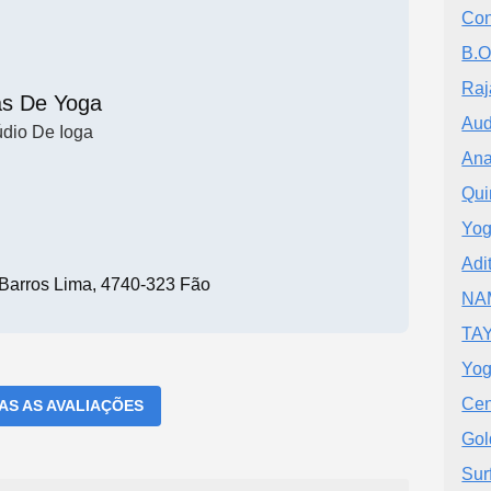
Con
B.O
Raj
as De Yoga
Aud
údio De Ioga
Ana
Qui
Yog
Adi
 Barros Lima, 4740-323 Fão
NA
TAY
Yog
Cen
DAS AS AVALIAÇÕES
Go
Sur