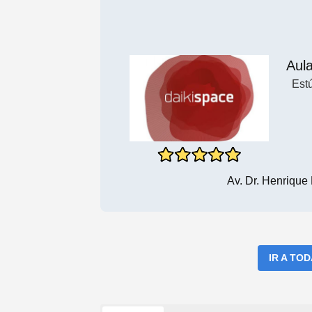
Aul
Est
Av. Dr. Henrique
IR A TO