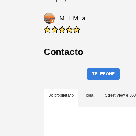
M. l. M. a.
Contacto
TELEFONE
Do proprietário
Ioga
Street view e 360