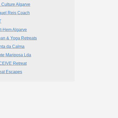
e Culture Algarve
uel Reis Coach
T
it-Hem Algarve
an & Yoga Retreats
nta da Calma
te Mariposa Lda
EIVE Retreat
at Escapes