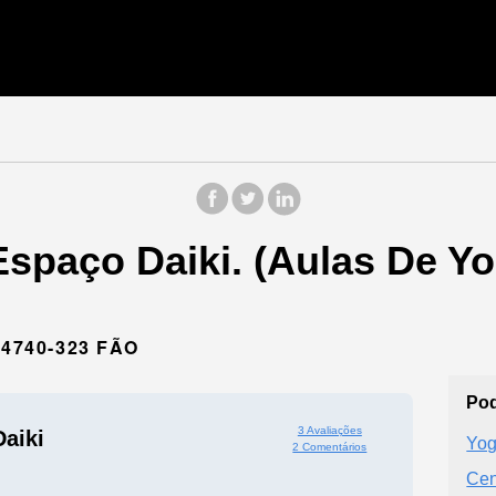
Espaço Daiki. (Aulas De Y
4740-323 FÃO
Pod
3 Avaliações
aiki
Yog
2 Comentários
Cen