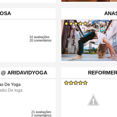
MOSA
ANA
32 avaliações
20 comentários
 @ ARIDAVIDYOGA
REFORMER
as De Yoga
údio De Ioga
21 avaliações
2 comentários