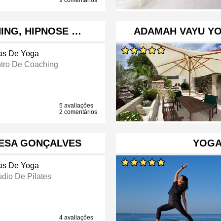
9 comentários
HING, HIPNOSE …
ADAMAH VAYU Y
as De Yoga
tro De Coaching
5 avaliações
2 comentários
RESA GONÇALVES
YOGA 
as De Yoga
údio De Pilates
4 avaliações