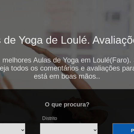
 de Yoga de Loulé. Avaliaçõe
s melhores Aulas de Yoga em Loulé(Faro). 
veja todos os comentários e avaliações par
está em boas mãos..
O que procura?
Distrito
P