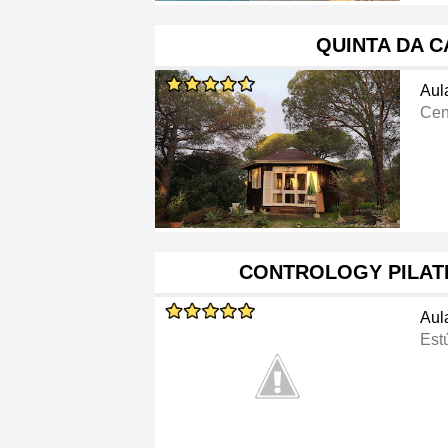
QUINTA DA 
Aul
Cen
CONTROLOGY PILAT
Aul
Est