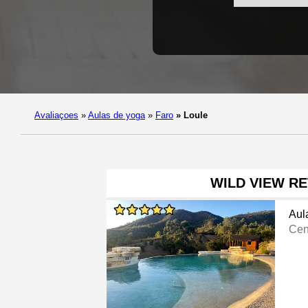
Avaliaçoes
»
Aulas de yoga
»
Faro
»
Loule
WILD VIEW R
Aul
Cen