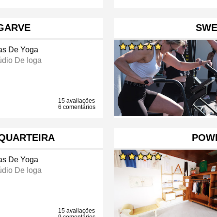
GARVE ️
SWE
as De Yoga
údio De Ioga
15 avaliações
6 comentários
QUARTEIRA
POW
as De Yoga
údio De Ioga
15 avaliações