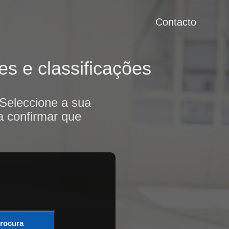
Contacto
s e classificações
Seleccione a sua
a confirmar que
rocura