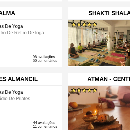
CALMA
SHAKTI SHALA
as De Yoga
tro De Retiro De Ioga
98 avaliações
50 comentários
ES ALMANCIL
ATMAN - CENT
as De Yoga
údio De Pilates
44 avaliações
11 comentários