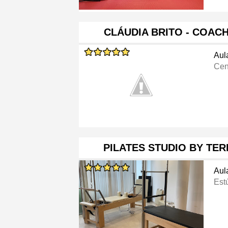
CLÁUDIA BRITO - COAC
Aul
Cen
PILATES STUDIO BY TE
Aul
Est