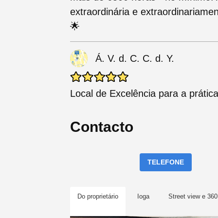
extraordinária e extraordinariam
🌟
Á. V. d. C. C. d. Y.
Local de Excelência para a prática
Contacto
TELEFONE
Do proprietário
Ioga
Street view e 360