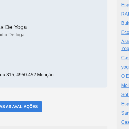
Esp
RAI
Buk
as De Yoga
Eco
údio De Ioga
Ásh
Yo
Cas
yog
eu 315, 4950-452 Monção
O E
Moi
Sol
Esp
DAS AS AVALIAÇÕES
Sar
Cas