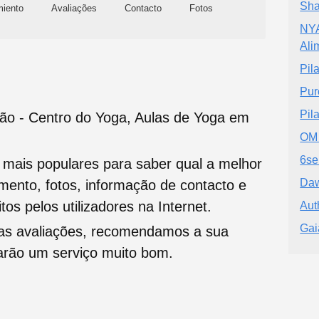
Sha
miento
Avaliações
Contacto
Fotos
NYA
Ali
Pil
Pur
Pil
o - Centro do Yoga, Aulas de Yoga em
OM
6se
s mais populares para saber qual a melhor
Daw
namento, fotos, informação de contacto e
tos pelos utilizadores na Internet.
Aut
Gai
oas avaliações, recomendamos a sua
tarão um serviço muito bom.