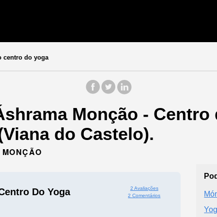
centro do yoga
Áshrama Monção - Centro 
Viana do Castelo).
2 MONÇÃO
Pod
2 Avaliações
Centro Do Yoga
Món
2 Comentários
Yog