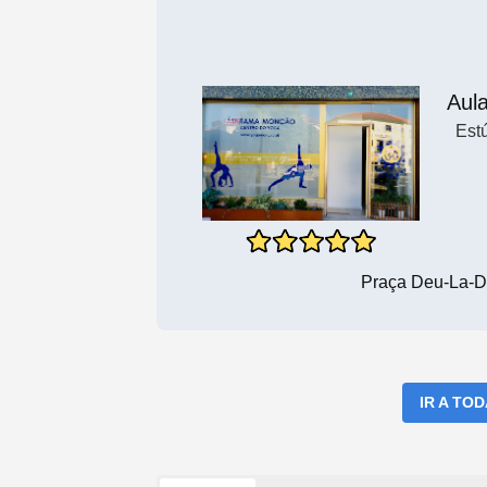
Aul
Est
Praça Deu-La-D
IR A TO