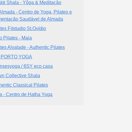
kti Shala - Yôga & Meditação
lmada - Centro de Yoga, Pilates e
mentação Saudável de Almada
ates Fitstudio St.Ovídio
o Pilates - Maia
ates Alvalade - Authentic Pilates
 PORTO YOGA
nsesyoga / 6SY eco casa
n Collective Shala
hentic Classical Pilates
a - Centro de Hatha Yoga