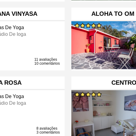
ANA VINYASA
ALOHA TO OM 
as De Yoga
údio De Ioga
11 avaliações
10 comentários
A ROSA
CENTRO
as De Yoga
údio De Ioga
8 avaliações
3 comentários