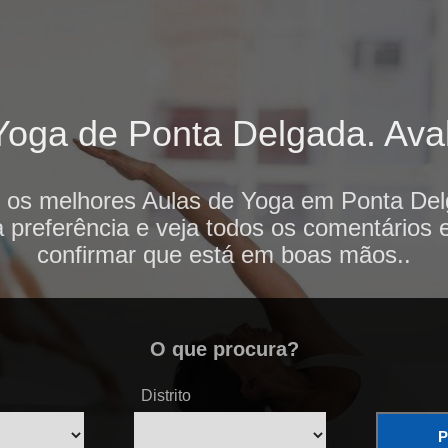
oga de Ponta Delgada. Aval
i os melhores Aulas de Yoga em Ponta Del
 preferência e veja todos os comentários 
confirmar que está em boas mãos..
O que procura?
Distrito
P