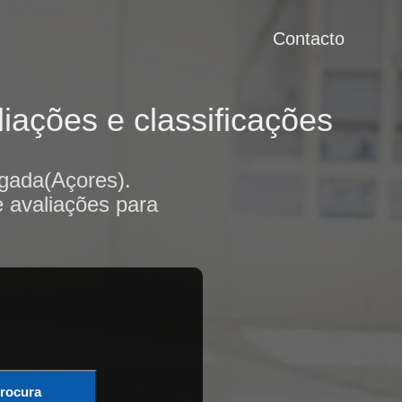
Contacto
iações e classificações
gada(Açores).
e avaliações para
rocura