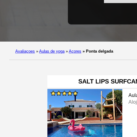
Avaliaçoes
»
Aulas de yoga
»
Açores
»
Ponta delgada
SALT LIPS SURFC
Aul
Alo