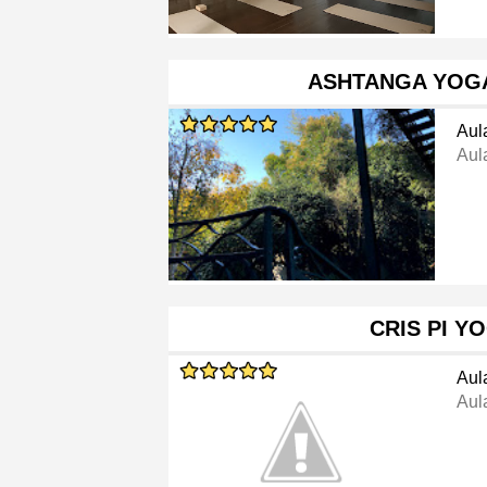
ASHTANGA YOG
Aul
Aul
CRIS PI Y
Aul
Aul