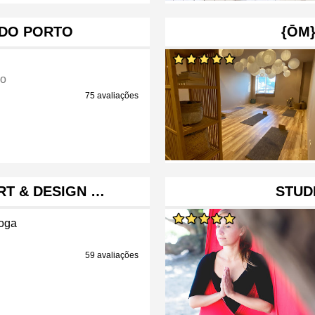
 DO PORTO
{ŌM}
ão
75 avaliações
RT & DESIGN …
STUD
oga
59 avaliações