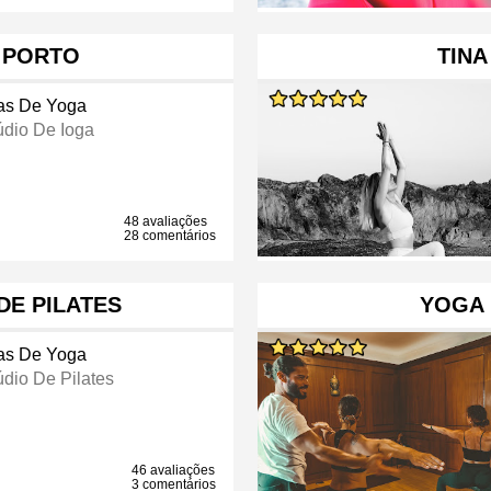
 PORTO
TINA
as De Yoga
údio De Ioga
48 avaliações
28 comentários
DE PILATES
YOGA
as De Yoga
údio De Pilates
46 avaliações
3 comentários