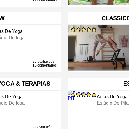
17 comentários
OW
CLASSICO
as De Yoga
údio De Ioga
26 avaliações
10 comentários
YOGA & TERAPIAS
E
as De Yoga
Aulas De Yoga
údio De Ioga
Estúdio De Pila
22 avaliações