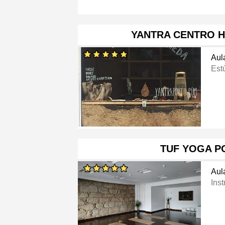
YANTRA CENTRO H
Aul
Est
TUF YOGA P
Aul
Ins