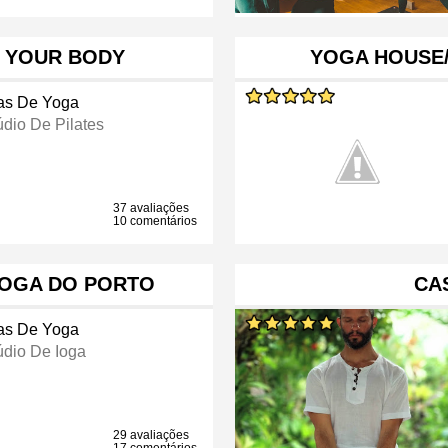
D YOUR BODY
YOGA HOUSE/
as De Yoga
údio De Pilates
37 avaliações
10 comentários
 YOGA DO PORTO
CA
as De Yoga
údio De Ioga
29 avaliações