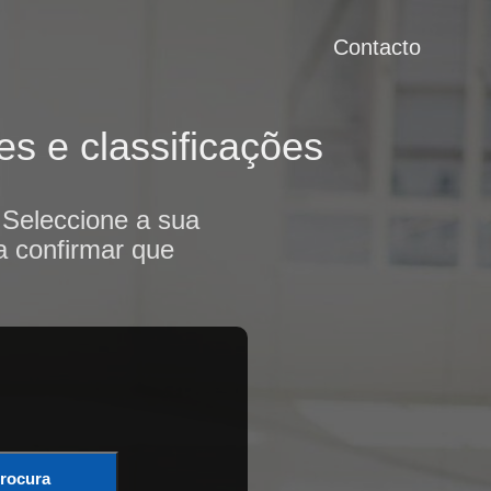
Contacto
s e classificações
 Seleccione a sua
a confirmar que
rocura