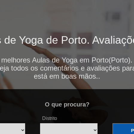
 de Yoga de Porto. Avaliaçõe
 melhores Aulas de Yoga em Porto(Porto).
veja todos os comentários e avaliações par
está em boas mãos..
O que procura?
Distrito
P