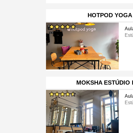
HOTPOD YOGA
Aul
Est
MOKSHA ESTÚDIO 
Aul
Est