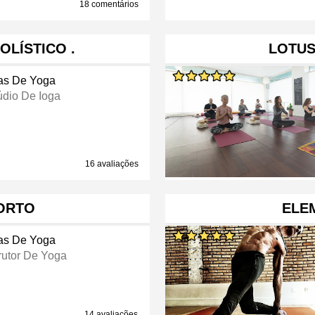
18 comentários
OLÍSTICO .
LOTUS
as De Yoga
údio De Ioga
16 avaliações
ORTO
ELE
as De Yoga
trutor De Yoga
14 avaliações