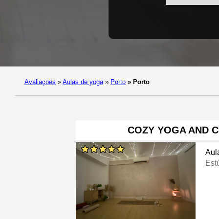
Avaliaçoes
»
Aulas de yoga
»
Porto
»
Porto
COZY YOGA AND 
Aul
Est