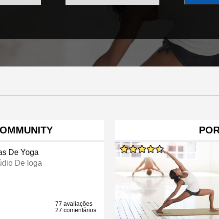
COMMUNITY
POR
as De Yoga
údio De Ioga
77 avaliações
27 comentários