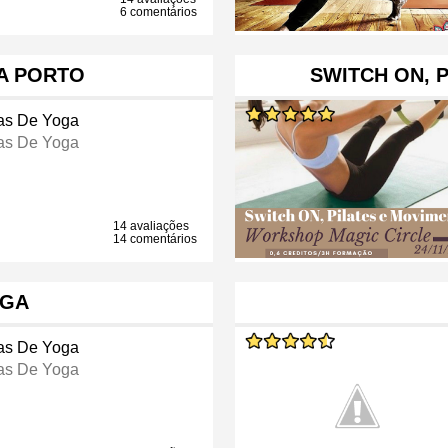
6 comentários
A PORTO
SWITCH ON, 
as De Yoga
as De Yoga
14 avaliações
14 comentários
OGA
as De Yoga
as De Yoga