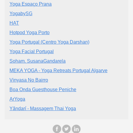
Yoga Espaço Prana
YogabySG
HAT
Hotpod Yoga Porto
Yoga Portugal (Centro Yoga Darshan)
Yoga Facial Portugal
Soham. SusanaGandarela
MEKA YOGA - Yoga Retreats Portugal Algarve
Vinyasa No Bairro
Boa Onda Guesthouse Peniche
ArYoga
Yãndarí - Massagem Thai Yoga