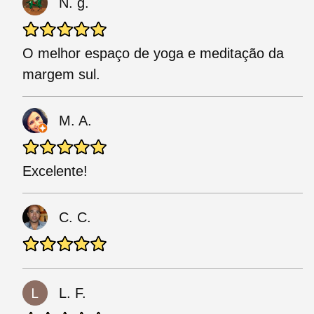
N. g.
O melhor espaço de yoga e meditação da
margem sul.
M. A.
Excelente!
C. C.
L. F.