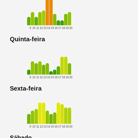
9
10
11
12
13
14
15
16
17
18
19
20
Quinta-feira
9
10
11
12
13
14
15
16
17
18
19
20
Sexta-feira
9
10
11
12
13
14
15
16
17
18
19
20
Sábado