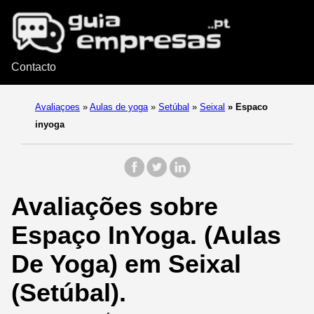
Contacto
Avaliaçoes
»
Aulas de yoga
»
Setúbal
»
Seixal
»
Espaco
inyoga
Avaliações sobre
Espaço InYoga. (Aulas
De Yoga) em Seixal
(Setúbal).