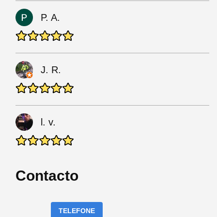
P. A.
J. R.
l. v.
Contacto
TELEFONE