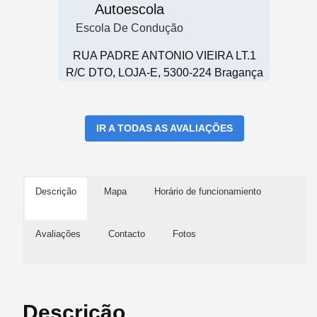
Autoescola
Escola De Condução
RUA PADRE ANTONIO VIEIRA LT.1
R/C DTO, LOJA-E, 5300-224 Bragança
IR A TODAS AS AVALIAÇÕES
Descrição
Mapa
Horário de funcionamiento
Avaliações
Contacto
Fotos
Descrição