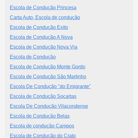
Escola de Condução Princesa
Carta Auto, Escola de condução
Escola de Condução Exito
Escola de Condução A Nova
Escola de Condução Nova Via
Escola de Condução
Escola de Condução Monte Gordo
Escola de Condução São Martinho
Escola De Condução "do Emigrante"
Escola de Condução Socartas
Escola De Condução Vilacondense
Escola de Condução Belas
Escola de condução Campos
Escola de Condução do Crato