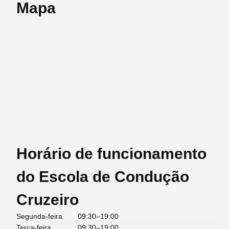
Mapa
Horário de funcionamento
do Escola de Condução
Cruzeiro
Segunda-feira
09:30–19:00
Terça-feira
09:30–19:00