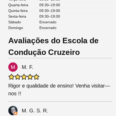
Quarta-feira
09:30–19:00
Quinta-feira
09:30–19:00
Sexta-feira
09:30–19:00
Sábado
Encerrado
Domingo
Encerrado
Avaliações do Escola de
Condução Cruzeiro
M. F.
Rigor e qualidade de ensino! Venha visitar—
nos !!
M. G. S. R.