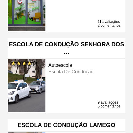
11 avaliações
2 comentários
ESCOLA DE CONDUÇÃO SENHORA DOS
…
Autoescola
Escola De Condução
9 avaliações
5 comentários
ESCOLA DE CONDUÇÃO LAMEGO