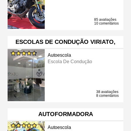
85 avaliações
10 comentários
ESCOLAS DE CONDUÇÃO VIRIATO,
Autoescola
Escola De Condução
38 avaliações
8 comentários
AUTOFORMADORA
Autoescola