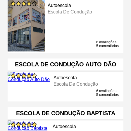
Autoescola
Escola De Condução
8 avaliações
5 comentários
ESCOLA DE CONDUÇÃO AUTO DÃO
Autoescola
Escola De Condução
6 avaliações
5 comentários
ESCOLA DE CONDUÇÃO BAPTISTA
Autoescola