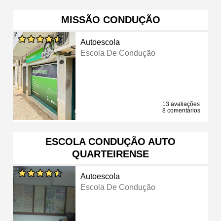
MISSÃO CONDUÇÃO
Autoescola
Escola De Condução
13 avaliações
8 comentários
ESCOLA CONDUÇÃO AUTO
QUARTEIRENSE
Autoescola
Escola De Condução