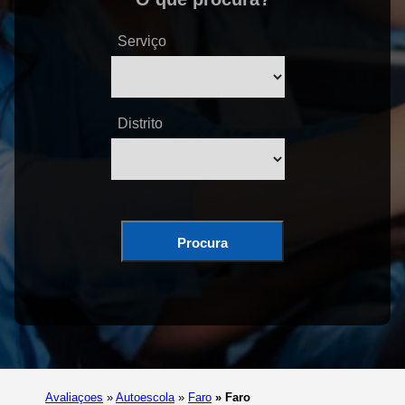
Serviço
Distrito
Procura
Avaliaçoes
»
Autoescola
»
Faro
»
Faro