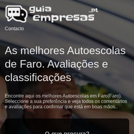
Contacto
As melhores Autoescolas
de Faro. Avaliações e
classificações
Encontre aqui os melhores Autoescolas em Faro(Faro).
Seleccione a sua preferência e veja todos os comentários
e avaliações para confirmar que está em boas mãos..
O que procura?