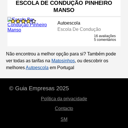
ESCOLA DE CONDUÇÃO PINHEIRO
MANSO
Autoescola
Escola De Condução
16 avaliações
5 comentários
Não encontrou a melhor opção para si? Também pode
ver todas as tarifas na
Matosinhos
, ou descobrir os
melhores
Autoescola
em Portugal
© Guia Empresas 2025
Política da privacidade
Contacto
SM