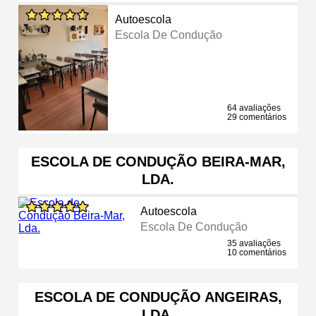
Autoescola
Escola De Condução
64 avaliações
29 comentários
ESCOLA DE CONDUÇÃO BEIRA-MAR,
LDA.
Autoescola
Escola De Condução
35 avaliações
10 comentários
ESCOLA DE CONDUÇÃO ANGEIRAS,
LDA.