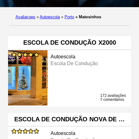
Avaliaçoes
»
Autoescola
»
Porto
»
Matosinhos
ESCOLA DE CONDUÇÃO X2000
Autoescola
Escola De Condução
172 avaliações
7 comentários
ESCOLA DE CONDUÇÃO NOVA DE …
Autoescola