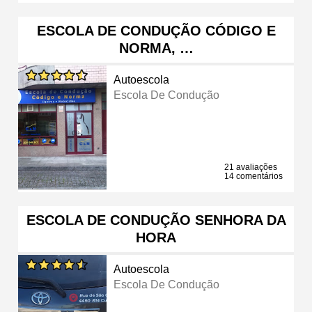
ESCOLA DE CONDUÇÃO CÓDIGO E
NORMA, …
Autoescola
Escola De Condução
21 avaliações
14 comentários
ESCOLA DE CONDUÇÃO SENHORA DA
HORA
Autoescola
Escola De Condução