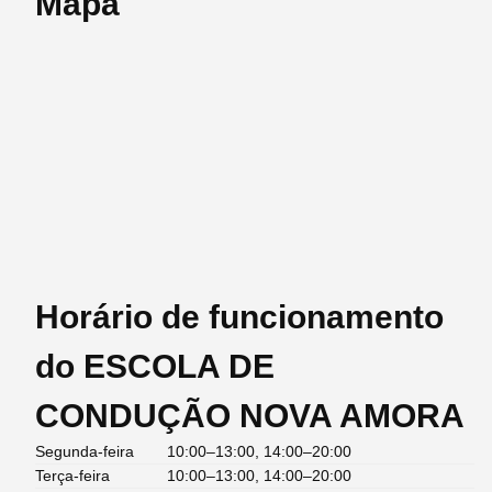
Mapa
Horário de funcionamento
do ESCOLA DE
CONDUÇÃO NOVA AMORA
Segunda-feira
10:00–13:00, 14:00–20:00
Terça-feira
10:00–13:00, 14:00–20:00