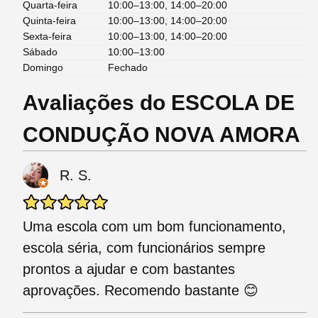
Quarta-feira
10:00–13:00, 14:00–20:00
Quinta-feira
10:00–13:00, 14:00–20:00
Sexta-feira
10:00–13:00, 14:00–20:00
Sábado
10:00–13:00
Domingo
Fechado
Avaliações do ESCOLA DE
CONDUÇÃO NOVA AMORA
R. S.
Uma escola com um bom funcionamento,
escola séria, com funcionários sempre
prontos a ajudar e com bastantes
aprovações. Recomendo bastante 😊