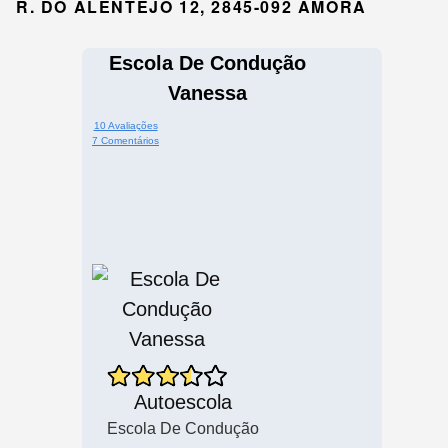
R. DO ALENTEJO 12, 2845-092 AMORA
Escola De Condução
Vanessa
10 Avaliações
7 Comentários
Autoescola
Escola De Condução