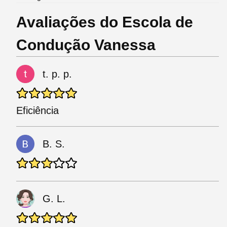
Avaliações do Escola de
Condução Vanessa
t. p. p.
Eficiência
B. S.
G. L.