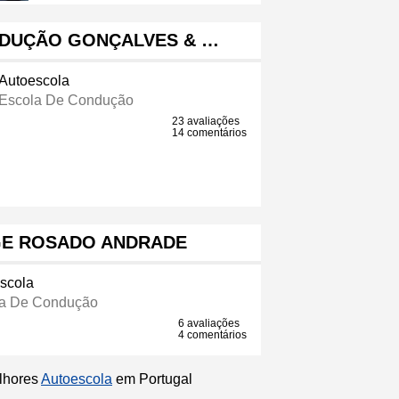
NDUÇÃO GONÇALVES & …
Autoescola
Escola De Condução
23 avaliações
14 comentários
GE ROSADO ANDRADE
scola
a De Condução
6 avaliações
4 comentários
elhores
Autoescola
em Portugal