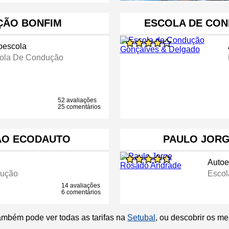
ÇÃO BONFIM
ESCOLA DE CO
oescola
ola De Condução
52 avaliações
25 comentários
ÃO ECODAUTO
PAULO JOR
Autoe
dução
Escol
14 avaliações
6 comentários
ambém pode ver todas as tarifas na
Setubal
, ou descobrir os m