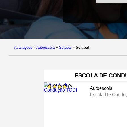
Avaliaçoes
»
Autoescola
»
Setúbal
»
Setubal
ESCOLA DE COND
Autoescola
Escola De Condu