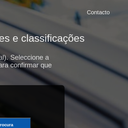
Contacto
s e classificações
l). Seleccione a
ara confirmar que
rocura