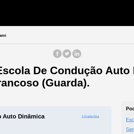
nami
Escola De Condução Auto 
rancoso (Guarda).
Pod
 Auto Dinâmica
2 Avaliações
Esc
Ser