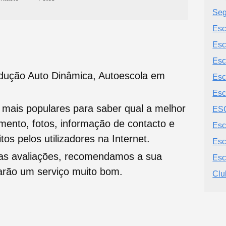
Seg
Esc
Esc
Esc
dução Auto Dinâmica, Autoescola em
Esc
Esc
s mais populares para saber qual a melhor
ES
namento, fotos, informação de contacto e
Esc
tos pelos utilizadores na Internet.
Esc
oas avaliações, recomendamos a sua
Esc
tarão um serviço muito bom.
Clu