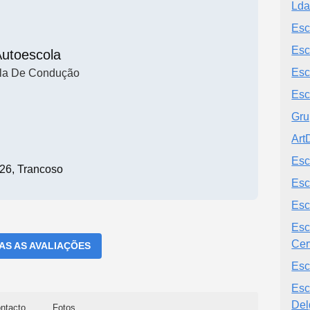
Ld
Esc
Esc
utoescola
Esc
la De Condução
Esc
Gru
Art
Esc
26, Trancoso
Esc
Esc
Esc
Cer
DAS AS AVALIAÇÕES
Esc
Esc
Del
ntacto
Fotos