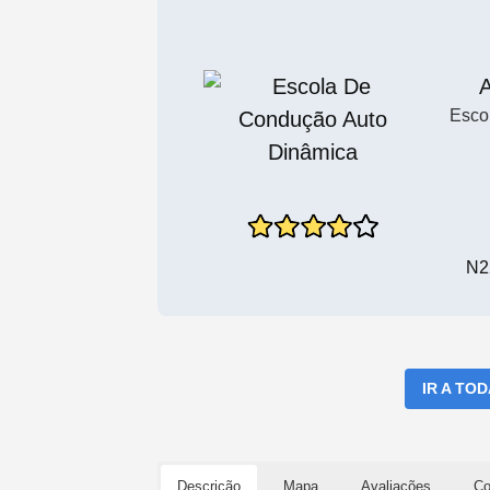
A
Esco
N2
IR A TO
Descrição
Mapa
Avaliações
Co