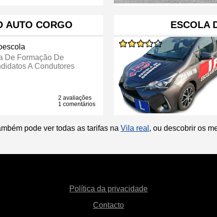
O AUTO CORGO
ESCOLA 
oescola
a De Formação De
didatos A Condutores
2 avaliações
1 comentários
ambém pode ver todas as tarifas na
Vila real
, ou descobrir os m
Política da privacidade
Contacto