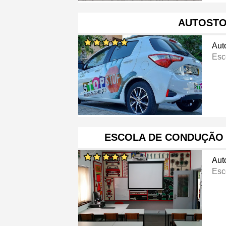
AUTOST
Aut
Esc
ESCOLA DE CONDUÇÃO 
Aut
Esc