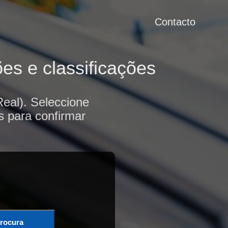
Contacto
es e classificações
eal). Seleccione
s para confirmar
rocura