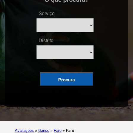
Serviço
Distrito
Procura
Avaliaçoes
»
Banco
»
Faro
»
Faro