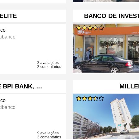
ELITE
BANCO DE INVES
co
tibanco
2 avaliações
2 comentários
 BPI BANK, …
MILLE
co
tibanco
9 avaliações
3 comentários