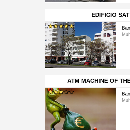
EDIFICIO SAT
Ban
Mul
ATM MACHINE OF THE
Ban
Mul