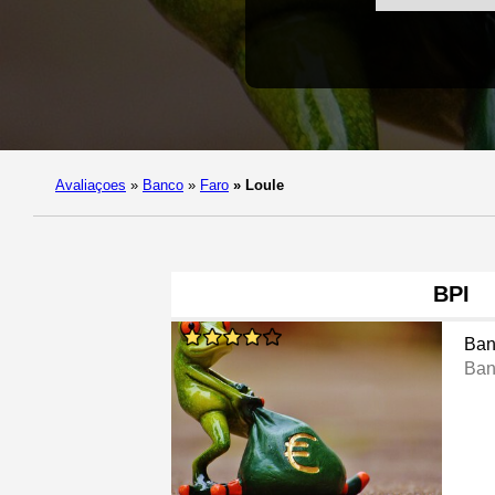
Avaliaçoes
»
Banco
»
Faro
»
Loule
BPI
Ban
Ban