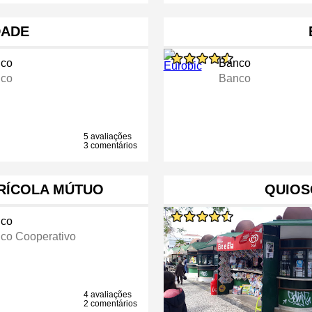
DADE
co
Banco
co
Banco
5 avaliações
3 comentários
GRÍCOLA MÚTUO
QUIOS
co
co Cooperativo
4 avaliações
2 comentários