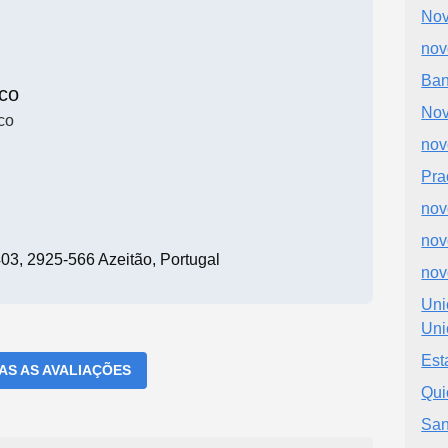
Nov
nov
Ban
co
Nov
co
no
Pra
nov
nov
03, 2925-566 Azeitão, Portugal
nov
Uni
Uni
Est
DAS AS AVALIAÇÕES
Qui
San