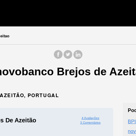
eitao
novobanco Brejos de Azeit
6 AZEITÃO, PORTUGAL
Pod
4 Avaliações
s De Azeitão
BPI
3 Comentários
nov