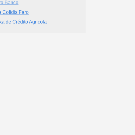
o Banco
a Cofidis Faro
xa de Crédito Agricola