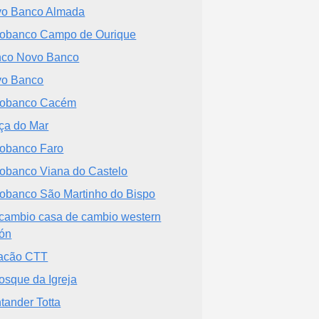
o Banco Almada
obanco Campo de Ourique
co Novo Banco
o Banco
vobanco Cacém
ça do Mar
obanco Faro
obanco Viana do Castelo
obanco São Martinho do Bispo
cambio casa de cambio western
ón
acão CTT
osque da Igreja
tander Totta