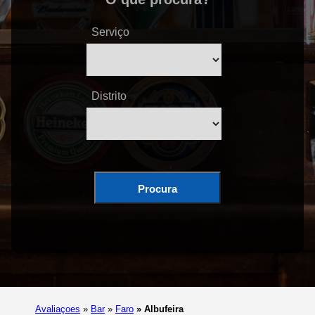
Serviço
Distrito
Procura
Avaliaçoes
»
Bar
»
Faro
»
Albufeira