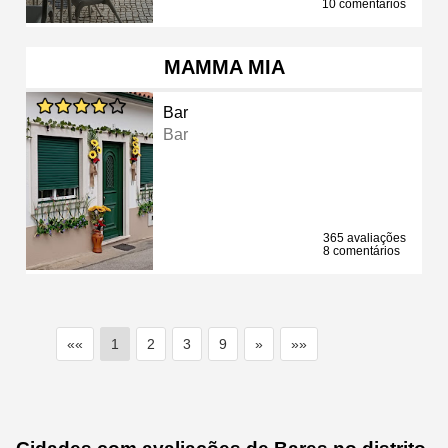
10 comentários
MAMMA MIA
Bar
Bar
365 avaliações
8 comentários
««
1
2
3
9
»
»»