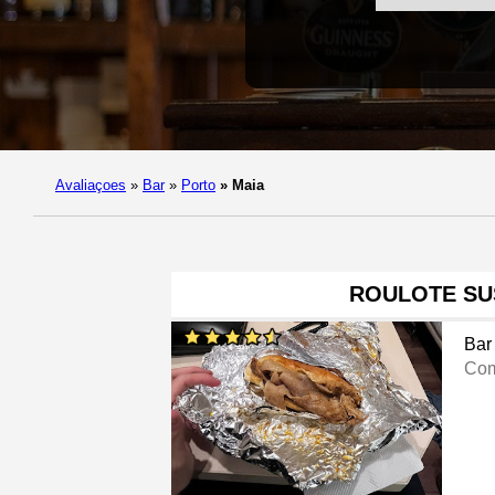
Avaliaçoes
»
Bar
»
Porto
»
Maia
ROULOTE SU
Bar
Com