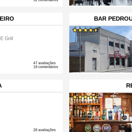
52 comentários
EIRO
BAR PEDROU
E Grill
47 avaliações
19 comentários
A
R
28 avaliações