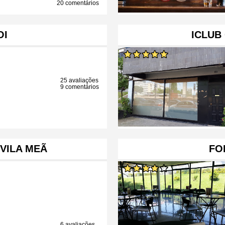
20 comentários
OI
ICLUB
25 avaliações
9 comentários
VILA MEÃ
FO
6 avaliações