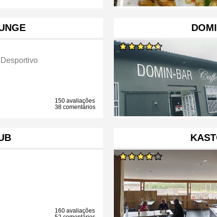
OUNGE
DOMI
 Desportivo
150 avaliações
38 comentários
UB
KAST
160 avaliações