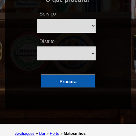
Serviço
Distrito
Procura
Avaliaçoes
»
Bar
»
Porto
»
Matosinhos