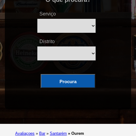
Serviço
Distrito
Procura
Avaliaçoes
»
Bar
»
Santarém
»
Ourem