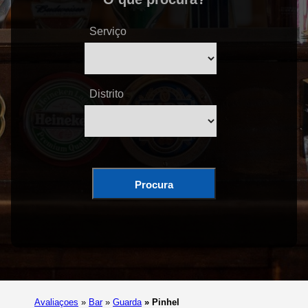
Serviço
Distrito
Procura
Avaliaçoes
»
Bar
»
Guarda
»
Pinhel