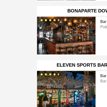
BONAPARTE D
Bar
Pu
ELEVEN SPORTS BA
Bar
Bar