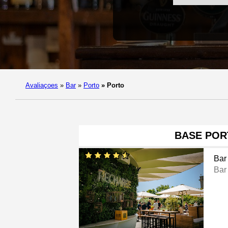
Avaliaçoes
»
Bar
»
Porto
»
Porto
BASE POR
Bar
Bar