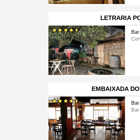
LETRARIA P
Bar
Cer
EMBAIXADA DO
Bar
Bar