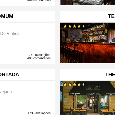
364 comentários
OMUM
TE
 De Vinhos
1768 avaliações
400 comentários
ORTADA
THE
vejaria
1735 avaliações