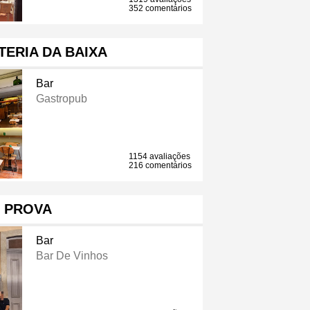
352 comentários
ERIA DA BAIXA
Bar
Gastropub
1154 avaliações
216 comentários
PROVA
Bar
Bar De Vinhos