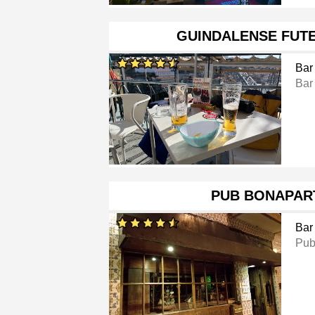
GUINDALENSE FUT
Bar
Bar
PUB BONAPAR
Bar
Pu