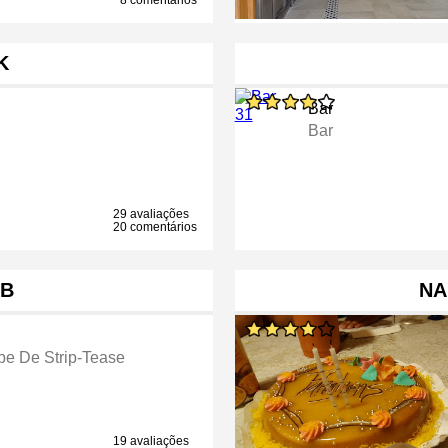
8 comentários
K
Bar
Bar
29 avaliações
20 comentários
UB
NA
be De Strip-Tease
19 avaliações