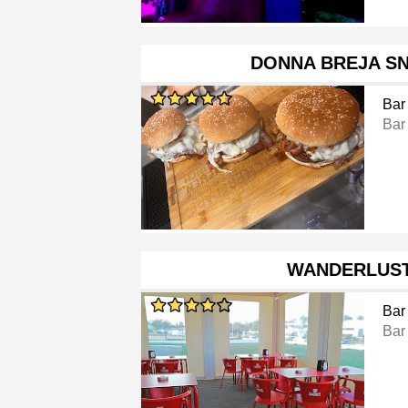
DONNA BREJA S
Bar
Bar
WANDERLUST
Bar
Bar