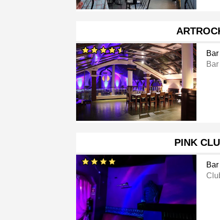
ARTROC
Bar
Bar
PINK CL
Bar
Clu