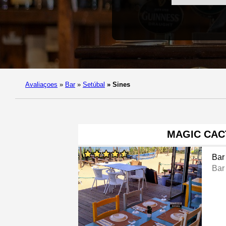
Avaliaçoes
»
Bar
»
Setúbal
»
Sines
MAGIC CAC
Bar
Bar