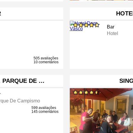
R
HOTE
Bar
Hotel
505 avaliações
10 comentários
, PARQUE DE …
SIN
r
rque De Campismo
599 avaliações
145 comentários