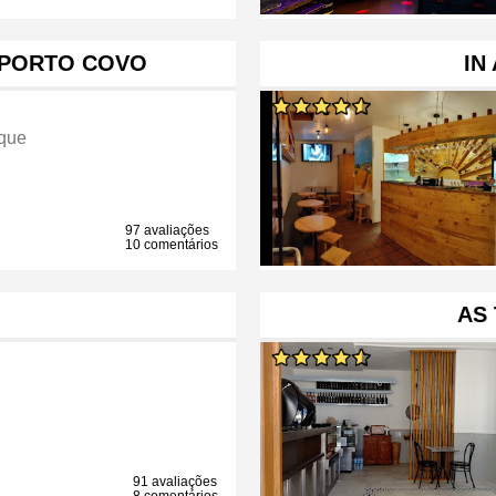
 PORTO COVO
IN
que
97 avaliações
10 comentários
AS 
91 avaliações