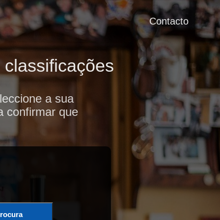
Contacto
classificações
leccione a sua
a confirmar que
rocura