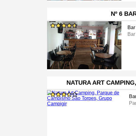
Nº 6 BA
Bar
Bar
NATURA ART CAMPING
Ba
Pa