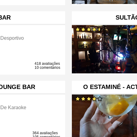
BAR
SULTÃ
 Desportivo
418 avaliações
10 comentários
OUNGE BAR
O ESTAMINÉ - AC
 De Karaoke
364 avaliações