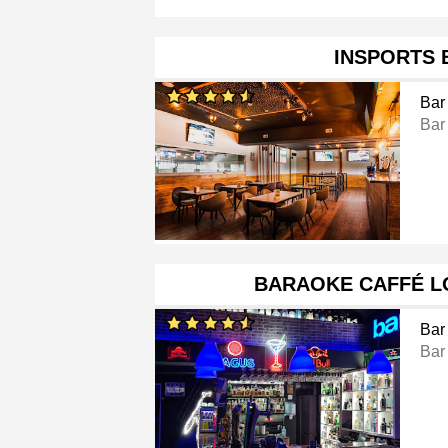
INSPORTS 
Bar
Bar
BARAOKE CAFFÉ L
Bar
Bar