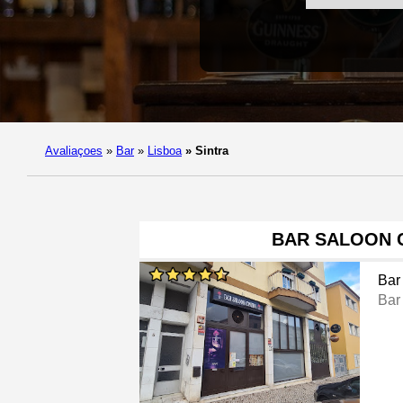
Avaliaçoes
»
Bar
»
Lisboa
»
Sintra
BAR SALOON 
Bar
Bar