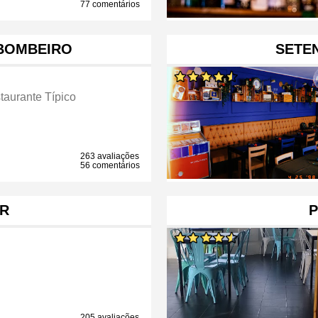
77 comentários
BOMBEIRO
SETE
taurante Típico
263 avaliações
56 comentários
R
P
205 avaliações