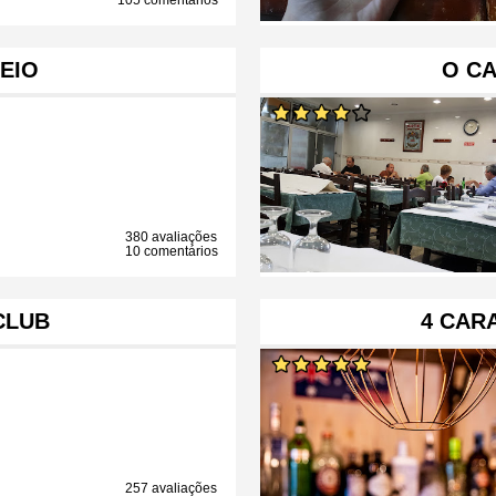
105 comentários
MEIO
O C
380 avaliações
10 comentários
CLUB
4 CAR
257 avaliações