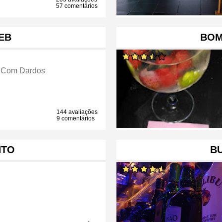
57 comentários
EB
BOM
 Com Dardos
144 avaliações
9 comentários
NTO
B