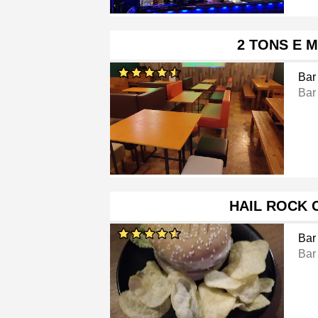
2 TONS E 
Bar
Bar
HAIL ROCK 
Bar
Bar