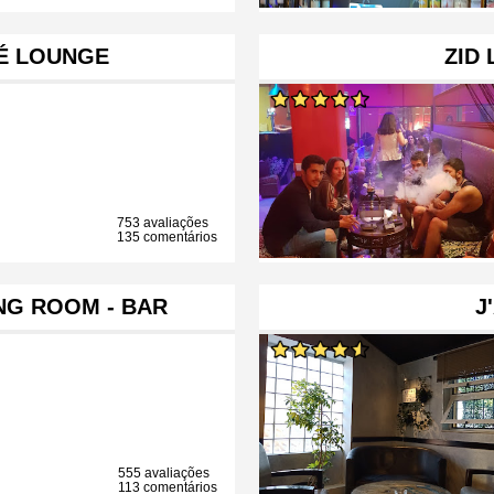
É LOUNGE
ZID
753 avaliações
135 comentários
ING ROOM - BAR
J
555 avaliações
113 comentários