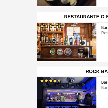
RESTAURANTE O 
Bar
Res
ROCK BA
Bar
Bar