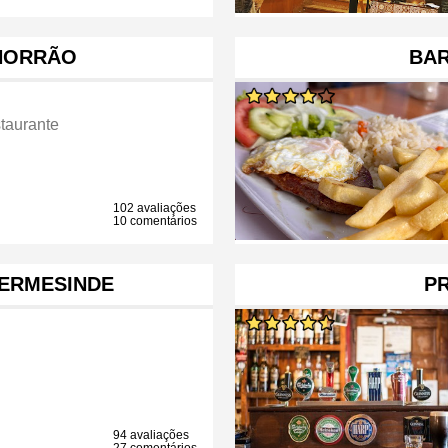
HORRÃO
BAR
taurante
102 avaliações
10 comentários
 ERMESINDE
P
94 avaliações