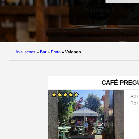
Avaliaçoes
»
Bar
»
Porto
»
Valongo
CAFÉ PREG
Bar
Bar