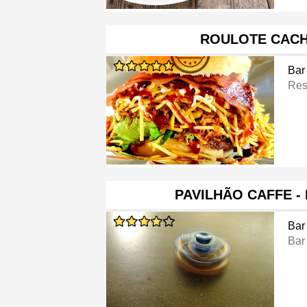
ROULOTE CAC
Bar
Res
PAVILHÃO CAFFE -
Bar
Bar