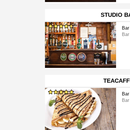
STUDIO B
Bar
Bar
TEACAFF
Bar
Bar