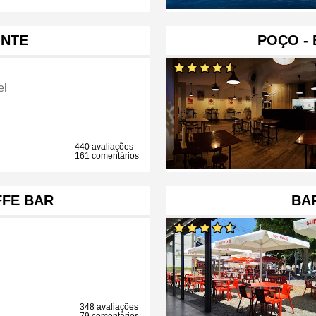
ONTE
POÇO - 
el
440 avaliações
161 comentários
FFE BAR
BA
348 avaliações