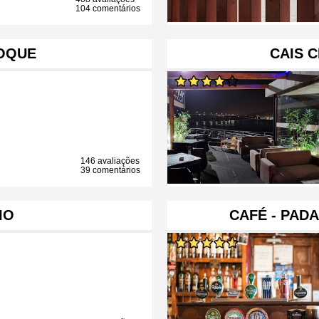
104 comentários
OQUE
CAIS 
146 avaliações
39 comentários
IO
CAFÉ - PADA