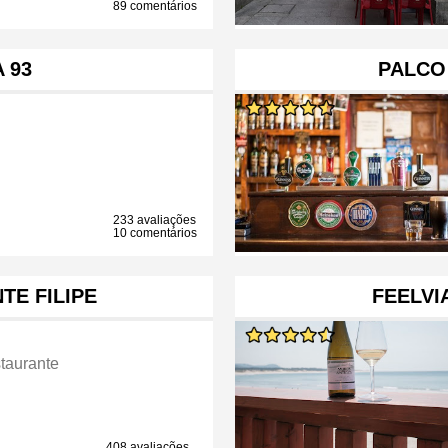
89 comentários
 93
PALCO
233 avaliações
10 comentários
TE FILIPE
FEELVI
taurante
408 avaliações