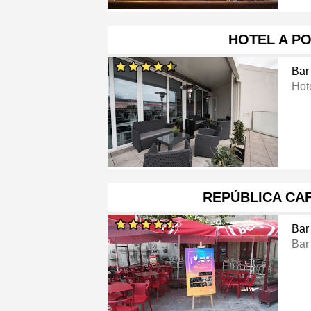
HOTEL A P
Bar
Hot
REPÚBLICA CA
Bar
Bar