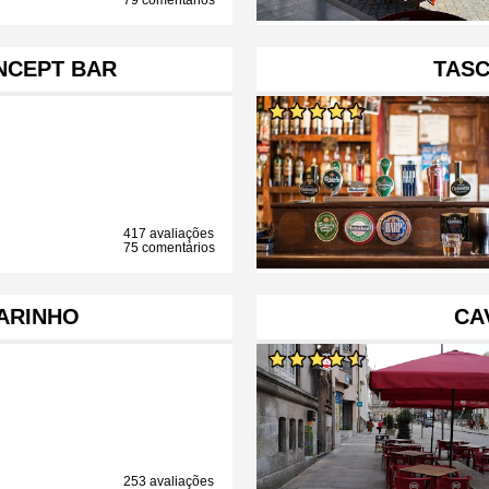
79 comentários
NCEPT BAR
TAS
417 avaliações
75 comentários
ARINHO
CA
253 avaliações