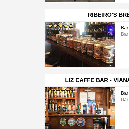
RIBEIRO'S B
Bar
Bar
LIZ CAFFE BAR - VIA
Bar
Bar