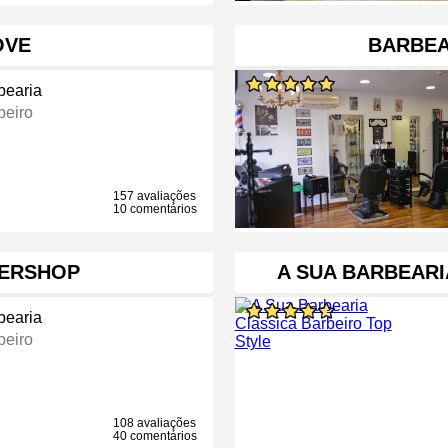
OVE
BARBEA
bearia
beiro
157 avaliações
10 comentários
ERSHOP
A SUA BARBEARI
bearia
beiro
108 avaliações
40 comentários