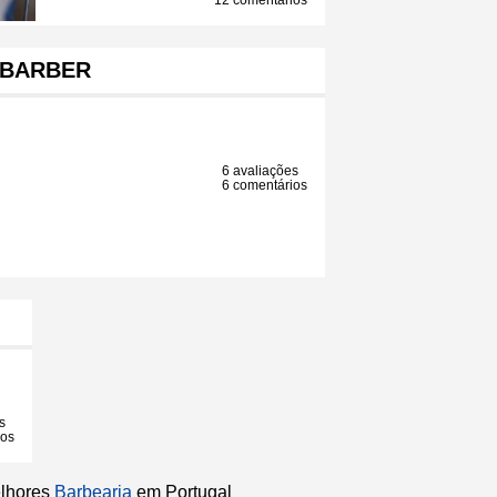
12 comentários
BARBER
6 avaliações
6 comentários
s
ios
elhores
Barbearia
em Portugal