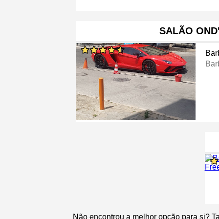
SALÃO OND
Bar
Bar
Não encontrou a melhor opção para si? T