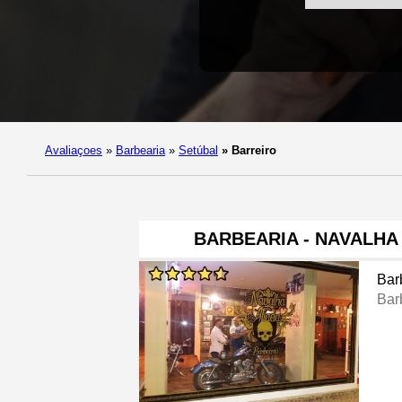
Avaliaçoes
»
Barbearia
»
Setúbal
»
Barreiro
BARBEARIA - NAVALHA
Bar
Bar