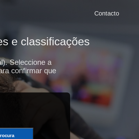
Contacto
s e classificações
l). Seleccione a
ara confirmar que
rocura