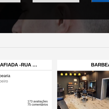
 AFIADA -RUA …
BARBE
bearia
beiro
173 avaliações
75 comentários