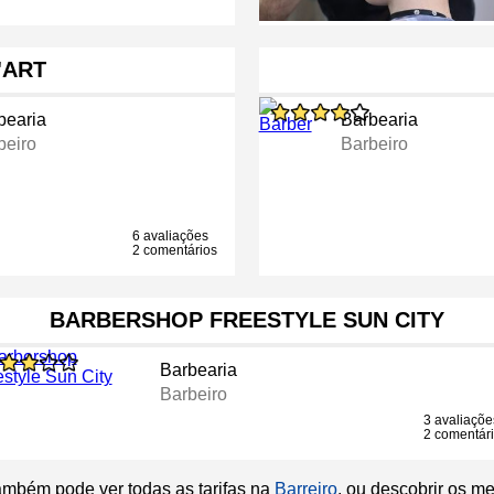
'ART
bearia
Barbearia
beiro
Barbeiro
6 avaliações
2 comentários
BARBERSHOP FREESTYLE SUN CITY
Barbearia
Barbeiro
3 avaliaçõe
2 comentár
ambém pode ver todas as tarifas na
Barreiro
, ou descobrir os m