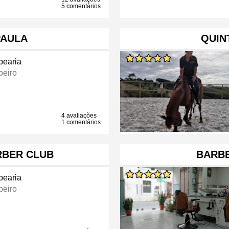
5 comentários
PAULA
QUIN
bearia
beiro
4 avaliações
1 comentários
RBER CLUB
BARBE
bearia
beiro