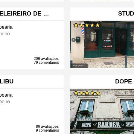
ELEIREIRO DE …
STUD
bearia
beiro
206 avaliações
79 comentários
LIBU
DOPE
bearia
beiro
86 avaliações
9 comentários