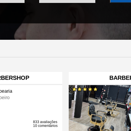
RBERSHOP
BARBE
bearia
beiro
833 avaliações
10 comentários