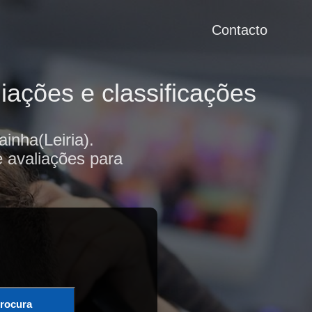
Contacto
iações e classificações
inha(Leiria).
e avaliações para
rocura