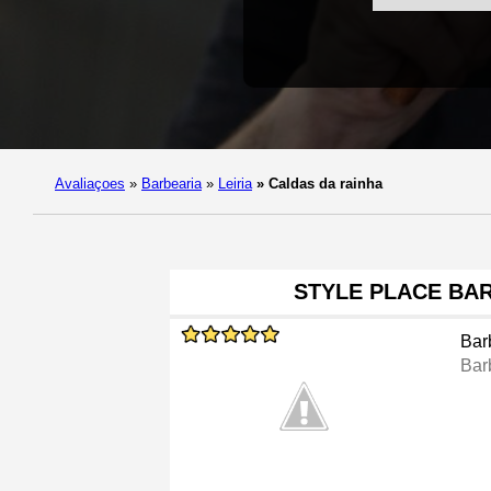
Avaliaçoes
»
Barbearia
»
Leiria
»
Caldas da rainha
STYLE PLACE BA
Bar
Bar