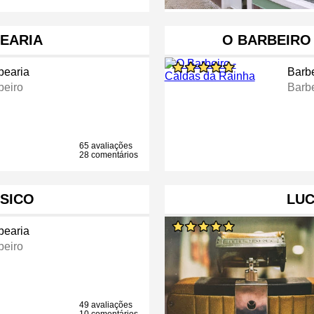
BEARIA
O BARBEIRO 
bearia
Barb
beiro
Barbe
65 avaliações
28 comentários
SICO
LU
bearia
beiro
49 avaliações