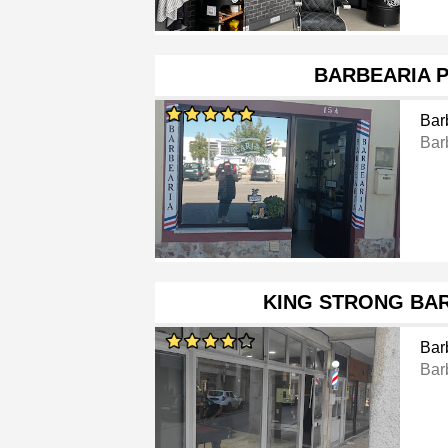
BARBEARIA 
Bar
Bar
KING STRONG BA
Bar
Bar