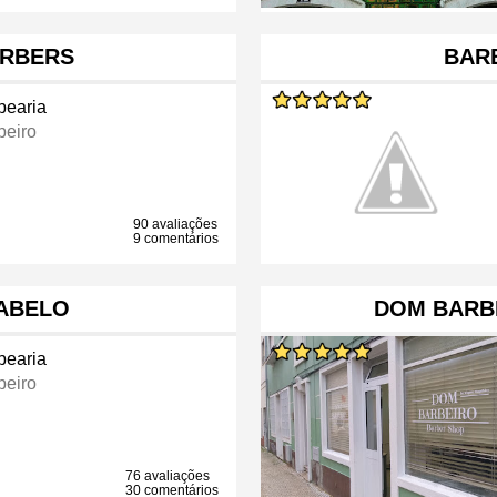
ARBERS
BAR
bearia
beiro
90 avaliações
9 comentários
CABELO
DOM BARB
bearia
beiro
76 avaliações
30 comentários