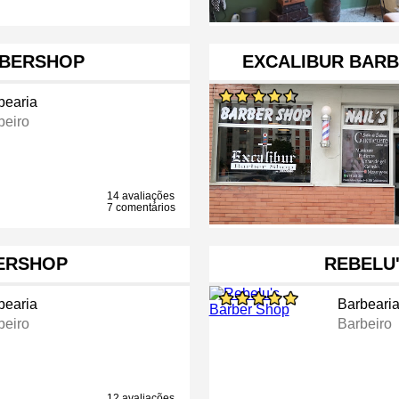
RBERSHOP
EXCALIBUR BARB
bearia
beiro
14 avaliações
7 comentários
ERSHOP
REBELU
bearia
Barbeari
beiro
Barbeiro
12 avaliações