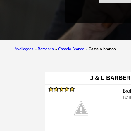
Avaliaçoes
»
Barbearia
»
Castelo Branco
»
Castelo branco
J & L BARBE
Bar
Bar