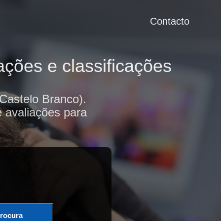
Contacto
ções e classificações
Castelo Branco).
e avaliações para
rocura