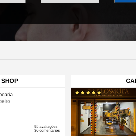
R SHOP
CA
bearia
beiro
95 avaliações
30 comentários